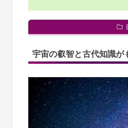
宇宙の叡智と古代知識がもたらす価
宇宙の叡智と古代知識が
現代の問題を解決する古代知識
調和の教えが現代社会にもたら
内面的平和を手に入れるための
スピリチュアル成長を加速する
宇宙と人間のつながりを再発見
宇宙の叡智 古代知識が今の人類を導
古代の叡智が現代人に示す進む
宇宙の法則に従い、社会の調和