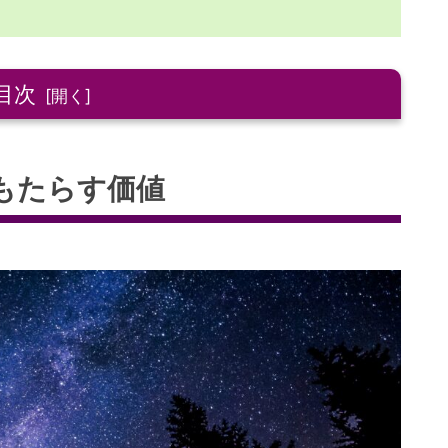
目次
値
もたらす価値
の力
す変革
古代の知恵
秘訣とは？
する方法
く
べき道
を創る方法