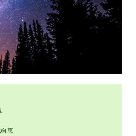
方をどう変えるか
導く理由は
な実践法
活かす総括
革
の知恵