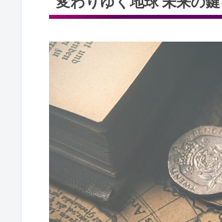
変わりゆく地球 未来の
地球の意識の変化が未来に与え
スピリチュアルな気づきと地球
地球との調和がもたらす希望
未来を創造する意識が鍵となる
変化を受け入れる心が築く持続
変わりゆく地球 未来の鍵を握る具体
地球とエネルギーのつながりを
持続可能なスピリチュアルな生
新しい地球の波動と共鳴するた
地球環境を守るための意識変革
個人が未来の地球に貢献できる
変わりゆく地球 未来の鍵を探