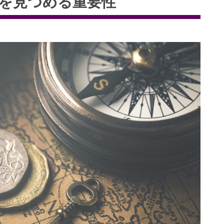
鍵を見つめる重要性
る影響
環境の関係
理由
可能な未来
的な行動
意識する
き方の実践
めに
方法
る持続可能な社会の実現方法の総括