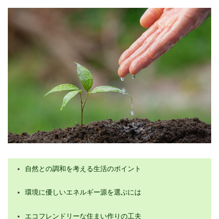
サステナブルな投資で未来をサポート
環境負荷の少ない旅行方法を知る
サステナブルな未来を築くための今できる取
り組み
環境に配慮した消費者行動を選ぶ
サステナブルな教育プログラムの重要
性
環境保護に役立つ最新テクノロジー
持続可能なビジネスモデルの事例
スピリチュアルな観点で地球を考える
自然との調和を考える生活のポイント
感謝の心を持つことで地球と一体にな
る意識
環境に優しいエネルギー源を選ぶには
持続可能な社会の実現に向けた小さな
エコフレンドリーな住まい作りの工夫