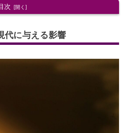
目次
る影響
現代に与える影響
宙の叡智
る
がり
影響