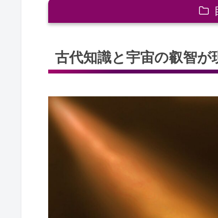
古代知識と宇宙の叡智が現代に与え
古代知識と宇宙の叡智が
古代知識と宇宙の叡智の関係
現代文明における古代の知恵
古代文明の波動の理解
量子力学と古代知識の共通点
スピリチュアルな視点で見る宇
古代知識と宇宙の叡智が未来を形作
カタカムナと未来の技術のつな
未来の選択肢と古代の知恵
古代知識が現代の選択に与える
量子力学と未来社会の関係