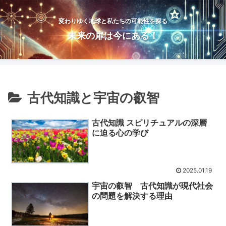
変わりゆく地球と私たちの可能性を探る
未来の扉は今にある！
古代知識と宇宙の叡智
古代知識 スピリチュアルの深層
に迫る心の学び
2025.01.19
宇宙の叡智 古代知識が現代社会
の問題を解決する理由