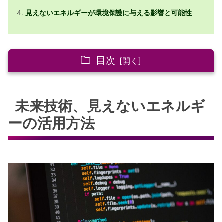
見えないエネルギーが環境保護に与える影響と可能性
目次
未来技術、見えないエネルギーの活用方法
未来技術、見えないエネルギ
見えないエネルギーの基礎とその可能
性
ーの活用方法
電磁場の役割と新しい技術への応用
エコ技術としての新たなエネルギー活
用
持続可能な生活を支える未来技術
エネルギー効率を高める革新的アプロ
ーチ