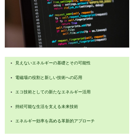
未来技術、見えないエネルギーの環境への影
響
環境保護とエネルギー技術の新しい形
スマートシティと新エネルギー技術の
融合
都市開発における技術的革新と影響
見えないエネルギーの基礎とその可能性
エネルギー効率改善のための未来技術
健康への影響と安全なエネルギー利用
電磁場の役割と新しい技術への応用
未来のエネルギー利用がもたらす持続
エコ技術としての新たなエネルギー活用
可能性
未来技術、見えないエネルギーの活用
持続可能な生活を支える未来技術
とその影響の総括
エネルギー効率を高める革新的アプローチ