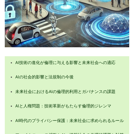
AIが変える労働市場と人間の未来
AI倫理教育の重要性と社会への影響
環境問題とAI：持続可能な未来への貢
献
AIがもたらす倫理的課題とその解決策
AIガバナンスの重要性と倫理基準の確
立
AI技術の進化が倫理に与える影響と未来社会への適応
未来社会におけるAIの役割と倫理的責
AIの社会的影響と法規制の今後
任
I倫理が形作る未来社会の課題と展望：
未来社会におけるAIの倫理的利用とガバナンスの課題
総括
AIと人権問題：技術革新がもたらす倫理的ジレンマ
AI時代のプライバシー保護：未来社会に求められるルール