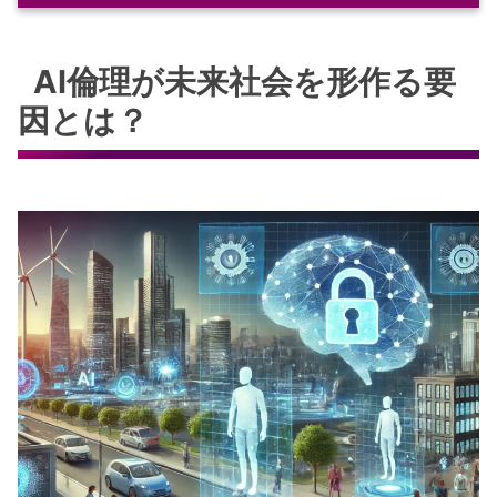
AI倫理が未来社会を形作る要因とは？
AI倫理が未来社会を形作る要
AI技術の進化が倫理に与える影響と未
来社会への適応
因とは？
AIの社会的影響と法規制の今後
未来社会におけるAIの倫理的利用とガ
バナンスの課題
AIと人権問題：技術革新がもたらす倫
理的ジレンマ
AI時代のプライバシー保護：未来社会
に求められるルール
フェイクニュース拡散とAI：情報社会
の倫理的課題と対策
AI倫理と未来生活の変化に伴う課題