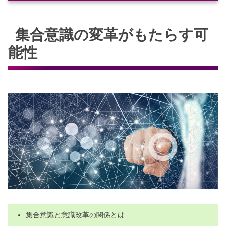
集合意識の変革がもたらす可能性
集合意識の変革がもたらす可
集合意識と意識改革の関係とは
能性
地球規模での変革を目指す集合意識
無意識から意識へ変わる方法
スピリチュアルが示唆する集合意識
今ここに意識を集中する重要性
集合意識の変革を実現する具体的ステップ
エネルギーが集合意識に与える影響
意識改革のために必要なアプローチ
無意識を味方に変える効果的な方法
集合意識変革の事例と成功要因
変革を加速させる日常での実践方法
集合意識と意識改革の関係とは
スピリチュアル視点からの変革の意義