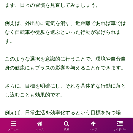
まず、日々の習慣を見直してみましょう。
例えば、外出前に電気を消す、近距離であれば車では
なく自転車や徒歩を選ぶといった行動が挙げられま
す。
このような選択を意識的に行うことで、環境や自分自
身の健康にもプラスの影響を与えることができます。
さらに、目標を明確にし、それを具体的な行動に落と
し込むことも効果的です。
例えば、日常生活を効率化するという目標を持つ場
合、朝の準備をスムーズに進めるために、前日に必要
な持ち物を揃えるなどの習慣を取り入れると良いでし
メニュー
ホーム
検索
トップ
サイドバー