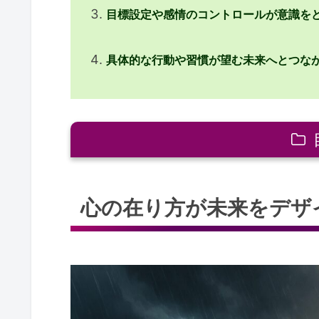
目標設定や感情のコントロールが意識を
具体的な行動や習慣が望む未来へとつな
心の在り方が未来をデザインする
心の在り方が未来をデザ
潜在意識が現実をつくる理由
「嫌いじゃないけどそれじゃな
目標を明確にする心の準備
自己肯定感を高める意識の力
日々の選択の質を高める意味