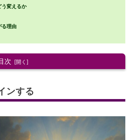
どう変えるか
がる理由
目次
インする
い」違和感の正体