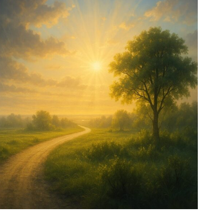
える
性
プ
インする：総括